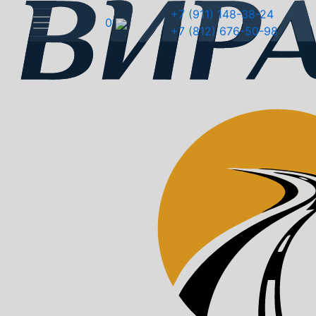
+7 (911) 148-38-24
0
+7 (812) 676-50-98