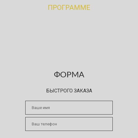
ПРОГРАММЕ
Вы узнали, что на территории паркинга, предприятия
или склада, планируются работы по нашему профилю?
Порекомендуйте нас и после заключения договора
получите вознаграждение!
ФОРМА
БЫСТРОГО ЗАКАЗА