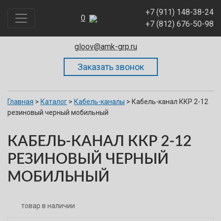
+7 (911) 148-38-24
0
195273, Санкт-Петербург. Пискарёвский проспект, д.63
+7 (812) 676-50-98
А, офис 436, БЦ «КВАРЦ»
gloov@amk-grp.ru
Главная
>
Каталог
>
Кабель-каналы
>
Кабель-канал ККР 2-12
резиновый черный мобильный
КАБЕЛЬ-КАНАЛ ККР 2-12
РЕЗИНОВЫЙ ЧЕРНЫЙ
МОБИЛЬНЫЙ
товар в наличии