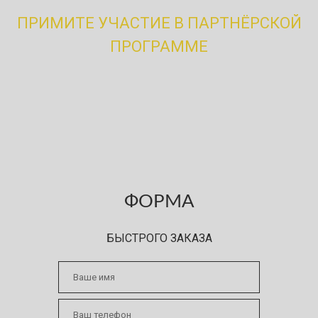
привлечение клиентов!
ПРИМИТЕ УЧАСТИЕ В ПАРТНЁРСКОЙ
ПРОГРАММЕ
Вы узнали, что на территории паркинга, предприятия
или склада, планируются работы по нашему профилю?
Порекомендуйте нас и после заключения договора
получите вознаграждение!
ФОРМА
БЫСТРОГО ЗАКАЗА