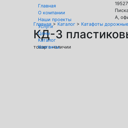
19527
Главная
Писка
О компании
А, оф
Наши проекты
Главная
>
Каталог
>
Катафоты дорожны
Услуги
КД-3 пластиков
Цены
Каталог
товар в наличии
Контакты