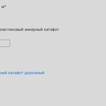
 м³
пластиковый анкерный катафот
нний катафот дорожный