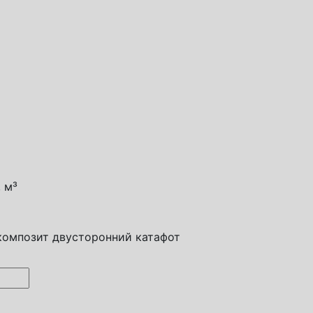
 м³
композит двусторонний катафот