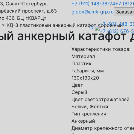
3, Санкт-Петербург.
+7 (911)
148-38-24
+7 (812
рёвский проспект, д.63
gloov@amk-grp.ru
ис 436, БЦ «КВАРЦ»
+7 (911) 148-3
е
>
КД-3 пластиковый анкерный катафот дорожный
0
+7 (812) 676-
ый анкерный катафот
Характеристики товара:
Материал
Пластик
Габариты, мм
130х130х20
Цвет
Серый
Цвет светоотражателей
Белый, Жёлтый
Тип крепления
Анкерный
Диаметр крепежного отв