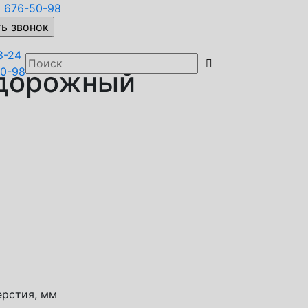
)
676-50-98
8-24

50-98
 дорожный
ерстия, мм