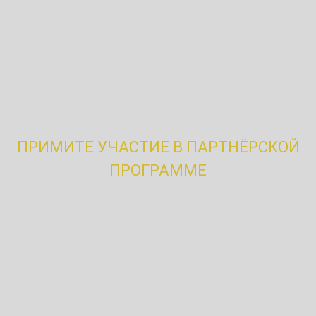
Специальное предложение
Выплачиваем бонусы за
привлечение клиентов!
ПРИМИТЕ УЧАСТИЕ В ПАРТНЁРСКОЙ
ПРОГРАММЕ
Вы узнали, что на территории паркинга, предприятия
или склада, планируются работы по нашему профилю?
Порекомендуйте нас и после заключения договора
получите вознаграждение!