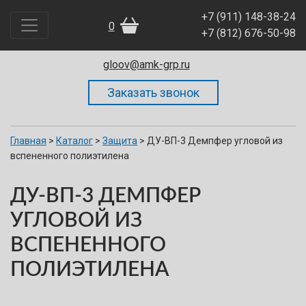
+7 (911) 148-38-24
0
195273, Санкт-Петербург. Пискарёвский проспект, д.63
+7 (812) 676-50-98
А, офис 436, БЦ «КВАРЦ»
gloov@amk-grp.ru
Главная
>
Каталог
>
Защита
>
ДУ-ВП-3 Демпфер угловой из
вспененного полиэтилена
ДУ-ВП-3 ДЕМПФЕР
УГЛОВОЙ ИЗ
ВСПЕНЕННОГО
ПОЛИЭТИЛЕНА