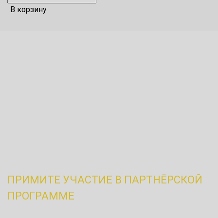
В корзину
Специальное предложение
Выплачиваем бонусы за
привлечение клиентов!
ПРИМИТЕ УЧАСТИЕ В ПАРТНЁРСКОЙ
ПРОГРАММЕ
Вы узнали, что на территории паркинга, предприятия