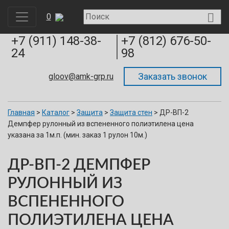

0
195273, Санкт-Петербург. Пискарёвский проспект, д.63
А, офис 436, БЦ «КВАРЦ»
+7 (911)
148-38-
+7 (812)
676-50-
24
98
gloov@amk-grp.ru
Главная
>
Каталог
>
Защита
>
Защита стен
>
ДР-ВП-2
Демпфер рулонный из вспененного полиэтилена цена
указана за 1м.п. (мин. заказ 1 рулон 10м.)
ДР-ВП-2 ДЕМПФЕР
РУЛОННЫЙ ИЗ
ВСПЕНЕННОГО
ПОЛИЭТИЛЕНА ЦЕНА