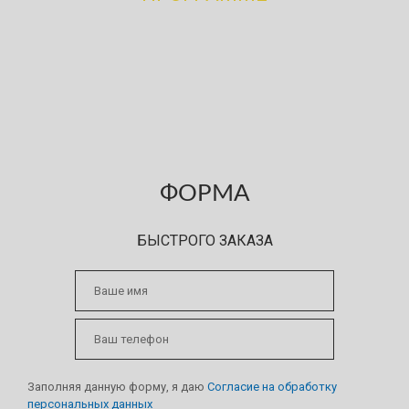
Вы узнали, что на территории паркинга, предприятия
или склада, планируются работы по нашему профилю?
Порекомендуйте нас и после заключения договора
получите вознаграждение!
ФОРМА
БЫСТРОГО ЗАКАЗА
Заполняя данную форму, я даю
Согласие на обработку
персональных данных