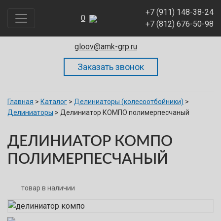
+7 (911) 148-38-24
0
195273, Санкт-Петербург. Пискарёвский проспект, д.63
+7 (812) 676-50-98
А, офис 436, БЦ «КВАРЦ»
gloov@amk-grp.ru
Главная
>
Каталог
>
Делиниаторы (колесоотбойники)
>
Делиниаторы
>
Делиниатор КОМПО полимерпесчаный
ДЕЛИНИАТОР КОМПО
ПОЛИМЕРПЕСЧАНЫЙ
товар в наличии