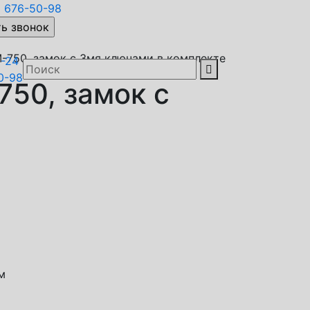
)
676-50-98
-750, замок с 3мя ключами в комплекте
8-24

0-98
750, замок с
м