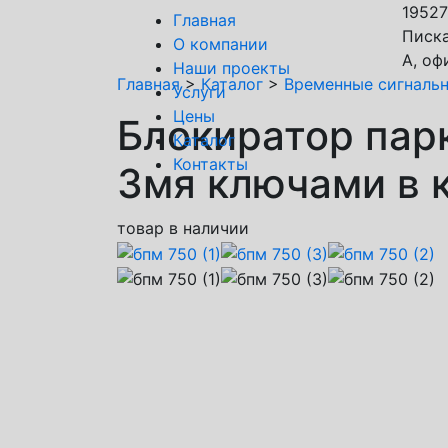
19527
Главная
Писка
О компании
А, оф
Наши проекты
Главная
>
Каталог
>
Временные сигналь
Услуги
Цены
Блокиратор пар
Каталог
Контакты
3мя ключами в 
товар в наличии