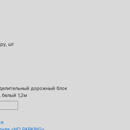
ру, шт
зделительный дорожный блок
 белый 1,2м
дная «NO PARKING»