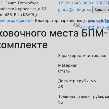
3, Санкт-Петербург.
+7 (911)
148-38-24
+7 (812
рёвский проспект, д.63
gloov@amk-grp.ru
ис 436, БЦ «КВАРЦ»
ные ограждения
>
Блокиратор парковочного места БПМ
+7 (911) 148-3
0
+7 (812) 676-5
ковочного места БПМ-
комплекте
Характеристики товара:
Материал
Сталь
Диаметр трубы, мм
45
Толщина стенки трубы, м
1,5