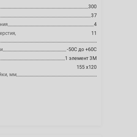
300
37
ния
4
ерстия,
11
ии
-50С до +60С
1 элемент 3М
155 х120
йки, мм