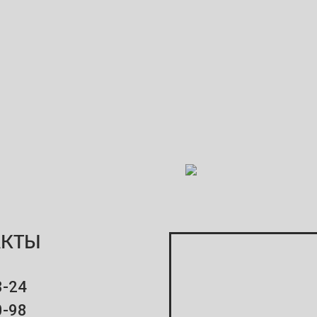
АКТЫ
8-24
0-98