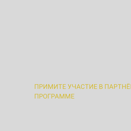
Специальное предложение
Выплачиваем бонусы за пр
клиентов!
ПРИМИТЕ УЧАСТИЕ В ПАРТН
ПРОГРАММЕ
Вы узнали, что на территории паркинга, пре
планируются работы по нашему профилю? 
после заключения договора получите возн