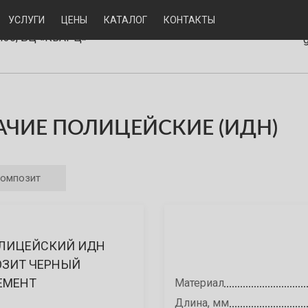
+7 (911
3, Санкт-Петербург.
УСЛУГИ
ЦЕНЫ
КАТАЛОГ
КОНТАКТЫ
рёвский проспект, д.63 А,
436, БЦ «КВАРЦ»
ЧИЕ ПОЛИЦЕЙСКИЕ (ИДН)
композит
ЛИЦЕЙСКИЙ ИДН
ОЗИТ ЧЕРНЫЙ
ЕМЕНТ
Материал
Длина, мм