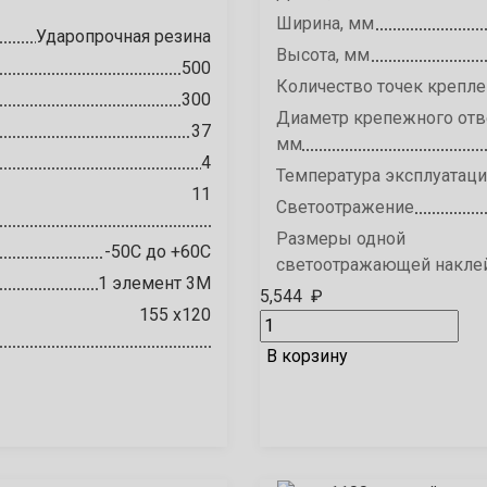
Ширина, мм
Ударопрочная резина
Высота, мм
500
Количество точек крепле
300
Диаметр крепежного отв
37
мм
4
Температура эксплуатац
11
Светоотражение
Размеры одной
-50С до +60С
светоотражающей накле
1 элемент 3М
5,544
₽
155 х120
В корзину