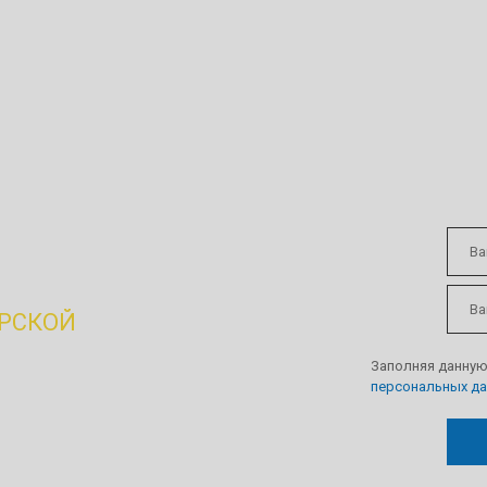
ивлечение
ЁРСКОЙ
Заполняя данную
персональных д
дприятия или склада,
Порекомендуйте нас и
аграждение!